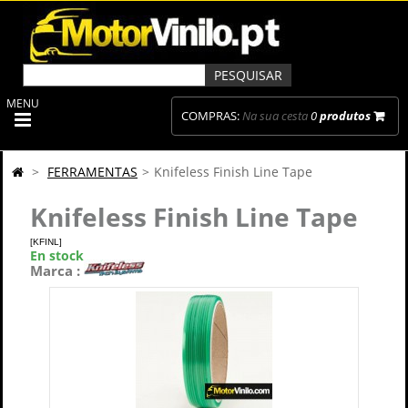
MENU
COMPRAS:
Na sua cesta
0
produtos
>
FERRAMENTAS
>
Knifeless Finish Line Tape
Knifeless Finish Line Tape
[KFINL]
En stock
Marca :